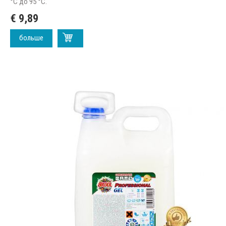
°C до 95 °C.
€ 9,89
больше