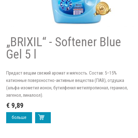
„BRIXIL“ - Softener Blue
Gel 5 l
Придаст вещам свежий аромат и мягкость. Состав: 5–15%
катионные поверхностно-активные вещества (ПАВ), отдушка
(альфа-изометил ионон, бутилфенил метилпропионал, гераниол,
эвгенол, линалоол).
€ 9,89
больше