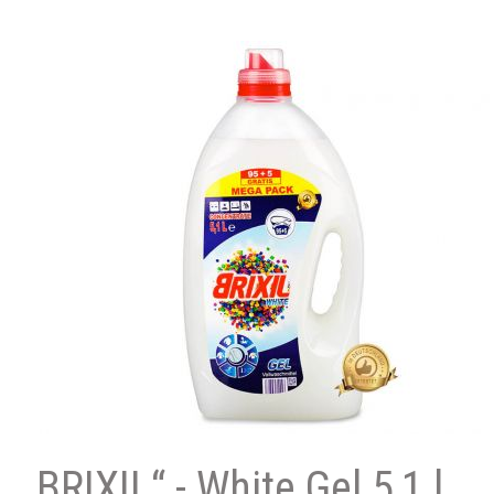
„BRIXIL“ - White Gel 5,1 l